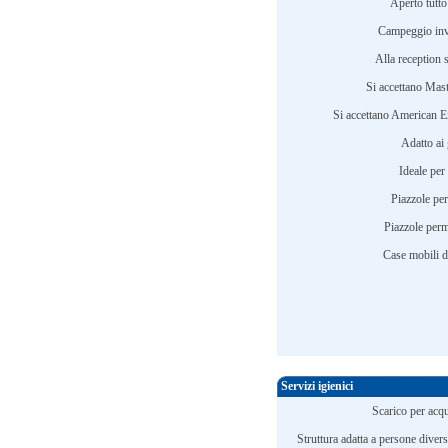
Aperto tutto
Campeggio inv
Alla reception s
Si accettano Mast
Si accettano American E
Adatto ai
Ideale per 
Piazzole per 
Piazzole perm
Case mobili d'
Servizi igienici
Scarico per acqu
Struttura adatta a persone diver