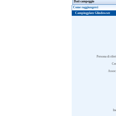
Dati campeggio
Come raggiungerci
Campingplatz Glindowsee
Persona di rife
Cer
Associ
In