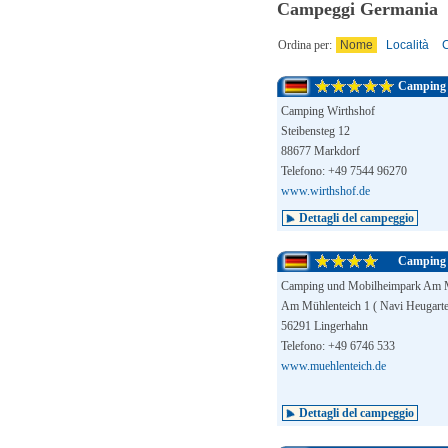
Campeggi Germania
Ordina per:
Nome
Località
C
Camping 
Camping Wirthshof
Steibensteg 12
88677 Markdorf
Telefono: +49 7544 96270
www.wirthshof.de
Dettagli del campeggio
Camping 
Camping und Mobilheimpark Am M
Am Mühlenteich 1 ( Navi Heugarte
56291 Lingerhahn
Telefono: +49 6746 533
www.muehlenteich.de
Dettagli del campeggio