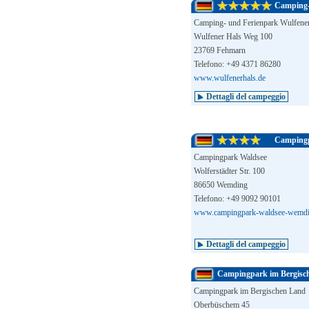
Camping-
Camping- und Ferienpark Wulfene
Wulfener Hals Weg 100
23769 Fehmarn
Telefono: +49 4371 86280
www.wulfenerhals.de
Dettagli del campeggio
Campingp
Campingpark Waldsee
Wolferstädter Str. 100
86650 Wemding
Telefono: +49 9092 90101
www.campingpark-waldsee-wemdi
Dettagli del campeggio
Campingpark im Bergisc
Campingpark im Bergischen Land
Oberbüschem 45