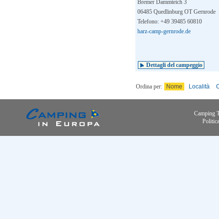
Bremer Dammteich 3
06485 Quedlinburg OT Gernrode
Telefono: +49 39485 60810
harz-camp-gernrode.de
Dettagli del campeggio
Ordina per:
Nome
Località
C
Camping 
Politic