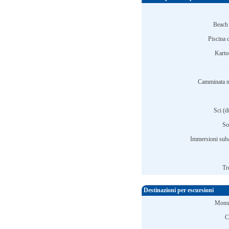
Beach 
Piscina 
Karto
Camminata n
Sci (d
So
Immersioni sub
Tr
Destinazioni per escursioni
Monu
C