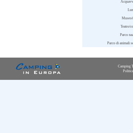
Acquavv
Lun
Museo/
Teatro/c
Parco naz
Parco di animali se
Camping 
Politic