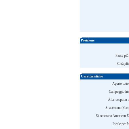
Posizione
Paese più
Città più
Caratteristiche
Aperto tutto
Campeggio inv
Alla reception s
Si accettano Mast
Si accettano American E
Ideale per f