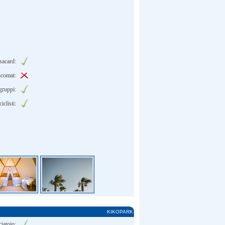
sacard:
ncomat:
gruppi:
iclisti:
KIKOPARK
iatoio: