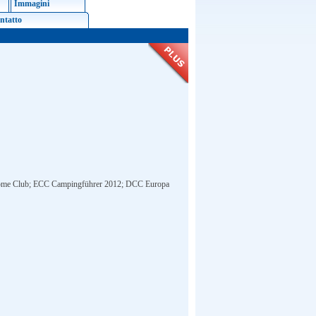
Immagini
ntatto
home Club; ECC Campingführer 2012; DCC Europa