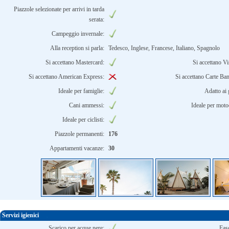
Piazzole selezionate per arrivi in tarda
serata:
Campeggio invernale:
Alla reception si parla:
Tedesco, Inglese, Francese, Italiano, Spagnolo
Si accettano Mastercard:
Si accettano Vi
Si accettano American Express:
Si accettano Carte Ba
Ideale per famiglie:
Adatto ai 
Cani ammessi:
Ideale per motoc
Ideale per ciclisti:
Piazzole permanenti:
176
Appartamenti vacanze:
30
Servizi igienici
Scarico per acque nere:
Fasc