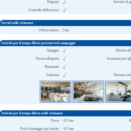
Negozio:
Servizio di g
Controllo dell'accesso:
Servizi nelle vicinanze
Offerta fitness:
2 km
Attività per il tempo libero presenti nel campeggio
Spiaggia:
Birreria all
Piscina all'aperto:
Assistenza per gli
Ristorante:
Solarium:
Terrazza sole
Attività per il tempo libero nelle vicinanze
Pesca:
<0.5 km
B
Posti d'ormeggio per barche:
<0.5 km