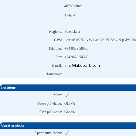
46780 Oliva
Spagna
Regione:
Valenciana
GPS:
Lon: 0º 05' 51'' - W Lat: 38º 55' 58'' - N (GPS: 
Telefono:
+34 9628 50905
Fax:
+34 9628 54320
E-mail:
Homepage:
Posizione
Mare:
Paese più vicino:
OLIVA
Città più vicina:
Gandia
Caratteristiche
Aperto tutto l'anno: