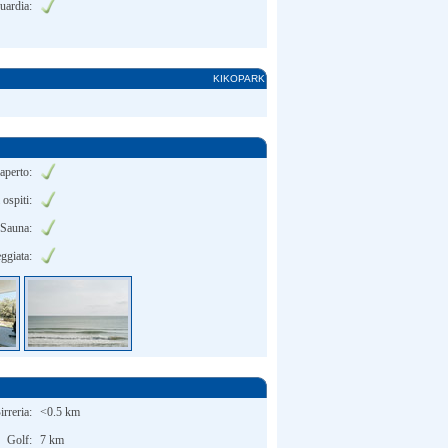
uardia:
KIKOPARK
'aperto:
 ospiti:
Sauna:
ggiata:
irreria:
<0.5 km
Golf:
7 km