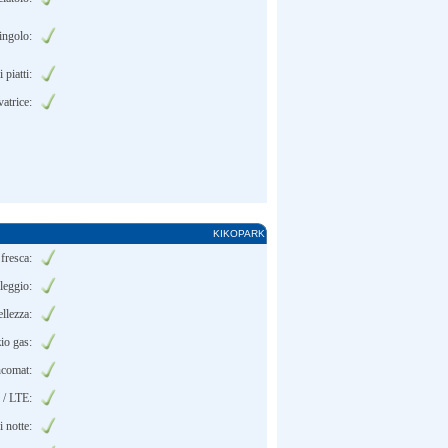
ingolo:
 piatti:
atrice:
KIKOPARK
fresca:
leggio:
ellezza:
io gas:
ncomat:
/ LTE:
i notte: