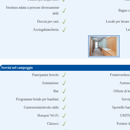
Struttura adatta a persone diversamente
Bagno s
abili:
Doccia per cani:
Locale per lavare i
Asciugabiancheria:
Lav
Servizi nel campeggio
Pane/panini freschi:
Frutta/verdura 
Animazione:
Autono
Bar:
Offerte di b
Programma feriale per bambini:
Serviz
Gastronomia/tavola calda:
Sportello ba
Hotspot/ Wi-Fi:
UMTS 
Chiosco:
Portiere d