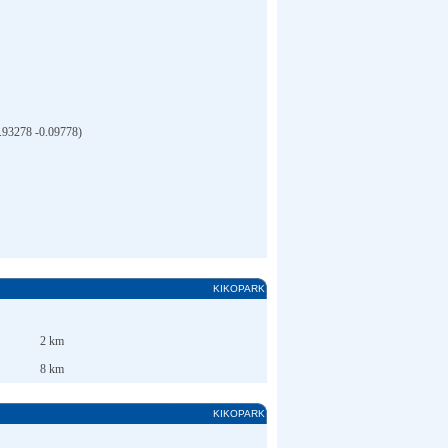
38.93278 -0.09778)
KIKOPARK
2 km
8 km
KIKOPARK