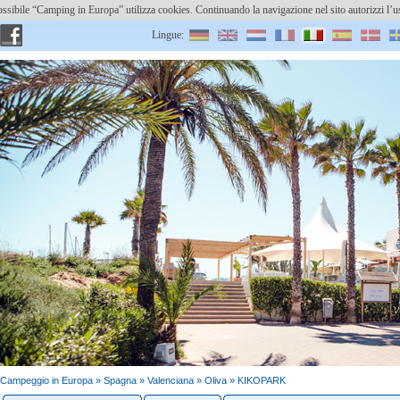
o possibile “Camping in Europa” utilizza cookies. Continuando la navigazione nel sito autorizzi 
Lingue:
Utenti:
Inserisci campeggio
Password dimenticata?
Campeggio in Europa »
Spagna
»
Valenciana
» Oliva » KIKOPARK