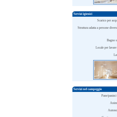
Servizi igienici
Scarico per acqu
Struttura adatta a persone diver
Bagno s
Locale per lavare i
La
Servizi nel campeggio
Pane/panini 
Anim
Autono