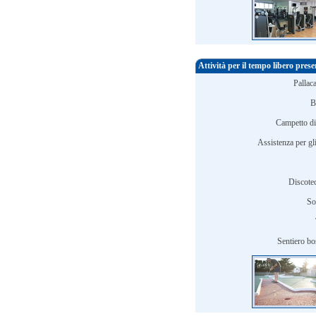
Attività per il tempo libero pres
Pallac
B
Campetto di 
Assistenza per gli
Discotec
So
Sentiero bo