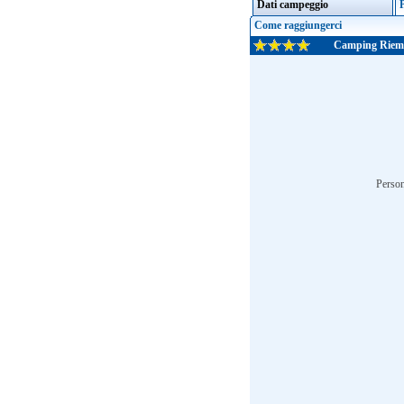
Dati campeggio
P
Come raggiungerci
Camping Riem
Person