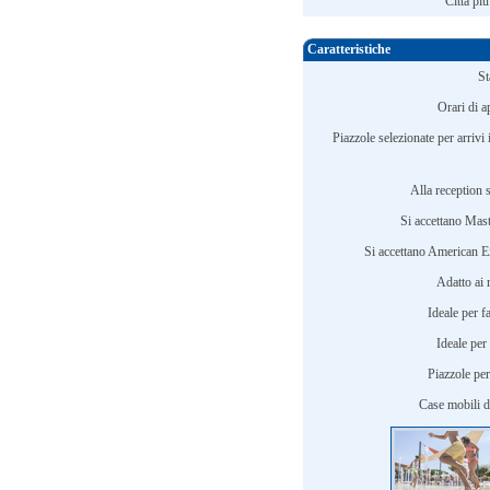
Città più
Caratteristiche
St
Orari di a
Piazzole selezionate per arrivi 
Alla reception s
Si accettano Mast
Si accettano American E
Adatto ai 
Ideale per f
Ideale per 
Piazzole per 
Case mobili d'