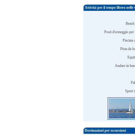
Attività per il tempo libero nelle
Beach 
Posti d'ormeggio per 
Piscina 
Pista da b
Equit
Andare in barc
Pa
Sport n
Destinazioni per escursioni