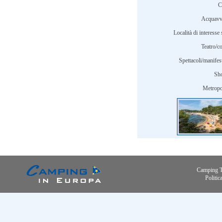
C
Acquavv
Località di interesse 
Teatro/c
Spettacoli/manifes
Sh
Metropol
Camping 
Politic