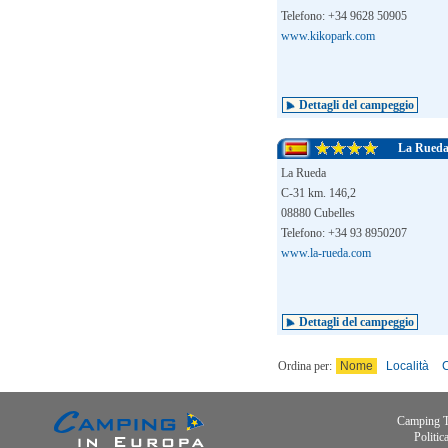
Telefono: +34 9628 50905
www.kikopark.com
Dettagli del campeggio
La Rued
La Rueda
C-31 km. 146,2
08880 Cubelles
Telefono: +34 93 8950207
www.la-rueda.com
Dettagli del campeggio
Ordina per:
Nome
Località
C
Camping 
Politic