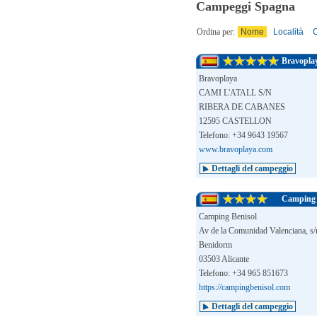
Campeggi Spagna
Ordina per:
Nome
Località
C
Bravopla
Bravoplaya
CAMI L'ATALL S/N
RIBERA DE CABANES
12595 CASTELLON
Telefono: +34 9643 19567
www.bravoplaya.com
Dettagli del campeggio
Camping 
Camping Benisol
Av de la Comunidad Valenciana, s/
Benidorm
03503 Alicante
Telefono: +34 965 851673
https://campingbenisol.com
Dettagli del campeggio