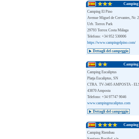
Camping 
Camping El Pino
Avenue Miguel de Cervantes, Nr. 
Urb. Torrox Park
29793 Torrox Costa Málaga
Telefono: +34 952 530006
https://www.campingelpino.com/
Dettagli del campeggio
Camping 
Camping Eucaliptus
Platja Eucaliptus, SN
CTRA. TV-3405 AMPOSTA - E
43870 Amposta
Telefono: +34 97747 9046
www.campingeucaliptus.com
Dettagli del campeggio
Camping
Camping Riembau
Santiago Rusiñol, s/n